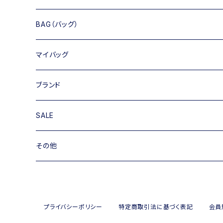
BAG（バッグ）
トートバッグ
マイバッグ
ショルダーバッグ
キャンバス
ブランド
ハンドバッグ
TIPICURREN
SALE
ミニバッグ・クラッチバッグ
M rose
バッグ
その他
リュック
RIPANI
その他
帽子
INNUE
プライバシーポリシー
特定商取引法に基づく表記
会員