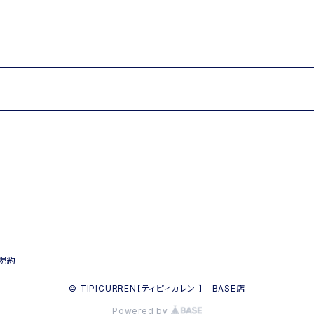
規約
© TIPICURREN【ティピィカレン 】 BASE店
Powered by