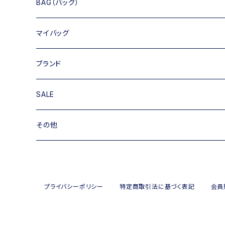
BAG（バッグ）
トートバッグ
マイバッグ
ショルダーバッグ
キャンバス
ブランド
ハンドバッグ
TIPICURREN
SALE
ミニバッグ・クラッチバッグ
M rose
バッグ
その他
リュック
RIPANI
その他
帽子
INNUE
プライバシーポリシー
特定商取引法に基づく表記
会員
FERUUCCIO VECCHI