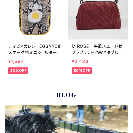
ティピィカレン EGGNYC&
M ROSE 牛革スエードゼ
スネーク柄ミニショルダー
ブラプリント2WAYダブルハ
バッグ
ンドルミニバッグ
¥1,584
¥2,420
80%OFF
80%OFF
BLOG