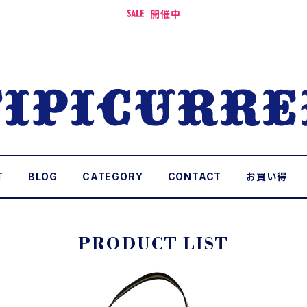
開催中
T
BLOG
CATEGORY
CONTACT
お買い得
PRODUCT LIST