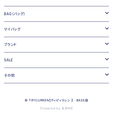
BAG（バッグ）
トートバッグ
マイバッグ
ショルダーバッグ
キャンバス
ブランド
ハンドバッグ
TIPICURREN
SALE
ミニバッグ・クラッチバッグ
M rose
バッグ
その他
リュック
RIPANI
その他
帽子
© TIPICURREN【ティピィカレン 】 BASE店
INNUE
Powered by