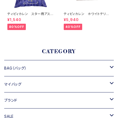
ティピィカレン スター柄アスト
ティピィカレン ホワイトテリア
ロクラウンプリントタックワンシ
2WAYミニトートバッグ
¥1,540
¥5,940
ョルダーバッグ
80%OFF
40%OFF
CATEGORY
BAG（バッグ）
トートバッグ
マイバッグ
ショルダーバッグ
キャンバス
ブランド
ハンドバッグ
TIPICURREN
SALE