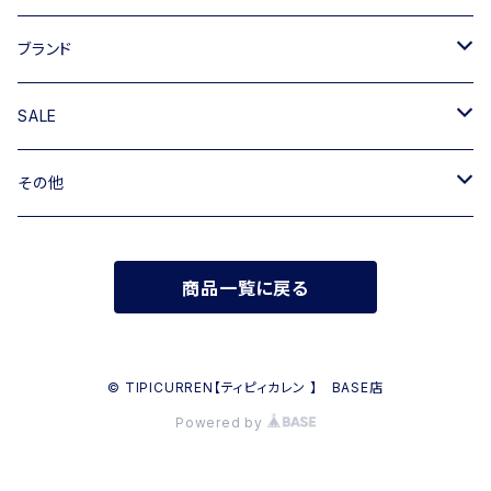
ショルダーバッグ
キャンバス
ブランド
ハンドバッグ
TIPICURREN
SALE
ミニバッグ・クラッチバッグ
M rose
バッグ
その他
リュック
RIPANI
その他
帽子
商品一覧に戻る
INNUE
FERUUCCIO VECCHI
© TIPICURREN【ティピィカレン 】 BASE店
Powered by