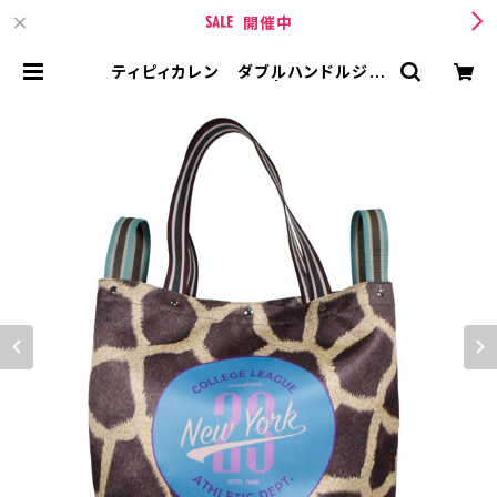
開催中
ティピィカレン ダブルハンドルジラ
フビッグトートバッグ | TIPICURRE
N【ティピィカレン 】 BASE店