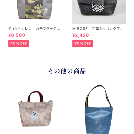
ティピィカレン カモフラージュ
M ROSE 牛革シュリンク牛毛
柄スクエア2WAYバッグ
ダルメシアンプリントフラップシ
¥8,580
¥2,420
ョルダーバッグ ブラック
40%OFF
80%OFF
その他の商品