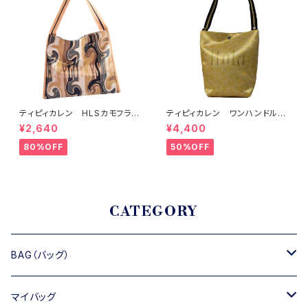
ティピィカレン HLSカモフラー
ティピィカレン ワンハンドルホ
ジュ太ストラップビッグバッグ
ースゴールド2WAYバゲットバッ
¥2,640
¥4,400
グ
80%OFF
50%OFF
CATEGORY
BAG（バッグ）
トートバッグ
マイバッグ