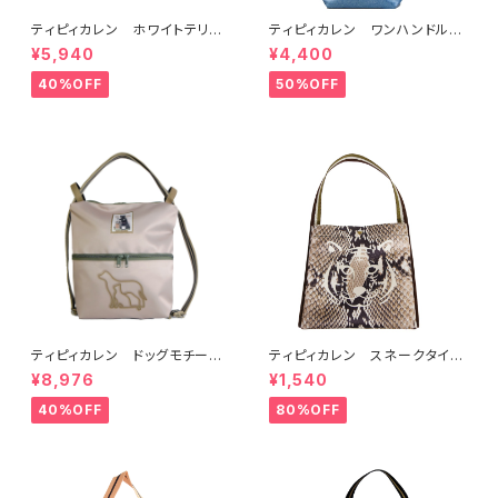
ティピィカレン ホワイトテリア
ティピィカレン ワンハンドルバ
2WAYミニトートバッグ
ードブルーグリッター2WAYバゲ
¥5,940
¥4,400
ットバッグ
40%OFF
50%OFF
ティピィカレン ドッグモチーフ
ティピィカレン スネークタイガ
2WAYショルダーリュック
ー2ＷＡＹワンハンドルミニバッ
¥8,976
¥1,540
グ
40%OFF
80%OFF