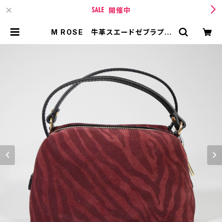
開催中
M ROSE 牛革スエードゼブラプリ
ント2WAYダブルハンドルミニバッグ
| TIPICURREN【ティピィカレン 】
BASE店