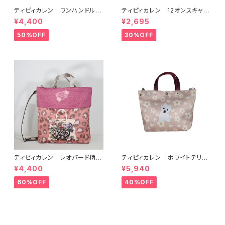
ティピィカレン ワンハンドルベ
ティピィカレン 12オンスキャン
アブラック2WAYバゲットバッグ
バスカモフラージュドッグス柄ビ
¥4,400
¥2,695
ッグマイバッグ
50%OFF
30%OFF
ティピィカレン レオパード柄折
ティピィカレン ホワイトテリア
り返しスクエア2wayバッグ
2WAYミニトートバッグ
¥4,400
¥5,940
60%OFF
40%OFF