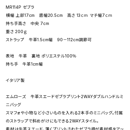
MR114P ゼブラ
横幅 上部17cm 底幅20.5cm 高さ 13ｃｍ マチ幅7ｃｍ
持ち手高さ 中央 7cm
重さ 200ｇ
ストラップ 牛革1.5cm幅 90－112cm調節可
表地 牛革 裏地 ポリエステル100％
持ち手 牛革1cm幅
イタリア製
エムローズ 牛革スエードゼブラプリント2WAYダブルハンドルミ
ニバッグ
スマフォや小物など小さいものを入れる2本手のミニバッグ。付属
のストラップで斜めがけにもできる2WAYスタイル。
素材は牛革スエード、薄くプリントされたゼブラ柄が素材感をアッ