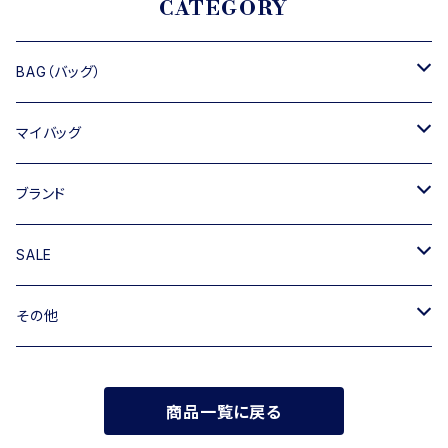
CATEGORY
BAG（バッグ）
トートバッグ
マイバッグ
ショルダーバッグ
キャンバス
ブランド
ハンドバッグ
TIPICURREN
SALE
ミニバッグ・クラッチバッグ
M rose
バッグ
その他
リュック
RIPANI
その他
帽子
商品一覧に戻る
INNUE