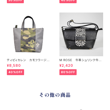
30%OFF
40%OFF
ティピィカレン カモフラージュ
M ROSE 牛革シュリンク牛毛
柄スクエア2WAYバッグ
ダルメシアンプリントフラップシ
¥8,580
¥2,420
ョルダーバッグ ブラック
40%OFF
80%OFF
その他の商品