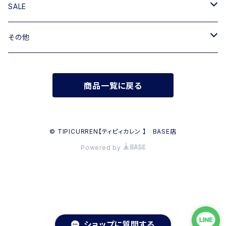
ハンドバッグ
TIPICURREN
SALE
ミニバッグ・クラッチバッグ
M rose
バッグ
その他
リュック
RIPANI
その他
帽子
商品一覧に戻る
INNUE
FERUUCCIO VECCHI
© TIPICURREN【ティピィカレン 】 BASE店
Powered by
ショップに質問する