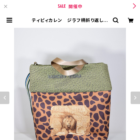
開催中
ティピィカレン ジラフ柄折り返しス
クエア2wayバッグ | TIPICURREN
【ティピィカレン 】 BASE店