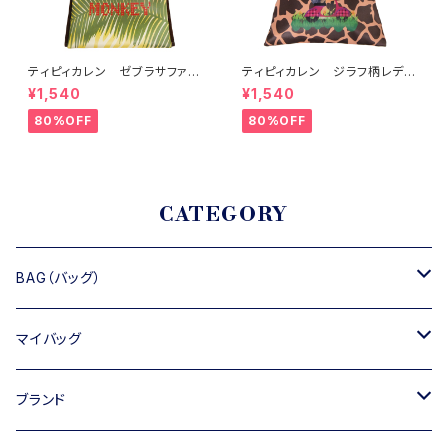
ティピィカレン ゼブラサファリ
ティピィカレン ジラフ柄レディ
2WAYワンハンドルミニバッグ
ガールプリントタックワンショル
¥1,540
¥1,540
ダーバッグ
80%OFF
80%OFF
CATEGORY
BAG（バッグ）
トートバッグ
マイバッグ
ショルダーバッグ
キャンバス
ブランド