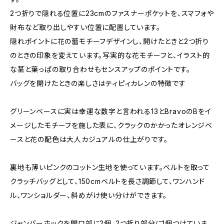
2つ折りで隠れる位置に23cmのファスナーポケットを、スマフォや
財布など取り出しやすい位置に配置しています。
隠れポイントに花の蕾モチーフデザインし、開けたときと2つ折り
のときの印象を変えています。写実的な花モチーフと、イラスト的
な茎と葉っぱの取り合わせもセンスアップのポイントです。
バッグを開けたときの楽しさはティピィカレンの特徴です
グリーンベースに実は幸運な数字と言われる13とBravoのBをイ
メージしたモチーフを施した表に、クラックのかかったオレンジベ
ースと花の配色は大人カジュアルの仕上がりです。
裏地も薄いピンクのコットン生地を使っています。ベルトを取って
クラッチバッグとして、150cmベルトを長さ調節して、ワンハンド
ル、ワンショルダー、斜めがけ使い分けができます。
ジャンバーホックを開口部に2個、2つ折り部分に1個つけていま