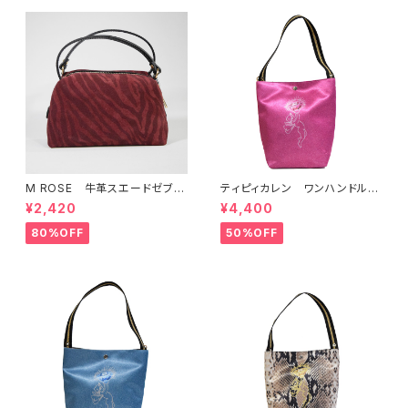
M ROSE 牛革スエードゼブラ
ティピィカレン ワンハンドルバ
プリント2WAYダブルハンドルミ
タフライピンクグリッター2WAY
¥2,420
¥4,400
ニバッグ
バゲットバッグ
80%OFF
50%OFF