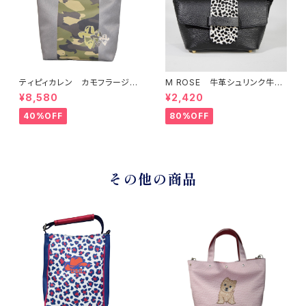
ティピィカレン カモフラージュ
M ROSE 牛革シュリンク牛毛
柄スクエア2WAYバッグ
ダルメシアンプリントフラップシ
¥8,580
¥2,420
ョルダーバッグ ブラック
40%OFF
80%OFF
その他の商品