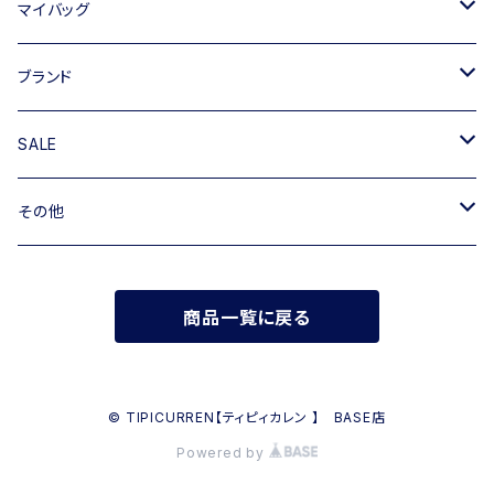
トートバッグ
マイバッグ
ショルダーバッグ
キャンバス
ブランド
ハンドバッグ
TIPICURREN
SALE
ミニバッグ・クラッチバッグ
M rose
バッグ
その他
リュック
RIPANI
その他
帽子
商品一覧に戻る
INNUE
FERUUCCIO VECCHI
© TIPICURREN【ティピィカレン 】 BASE店
Powered by