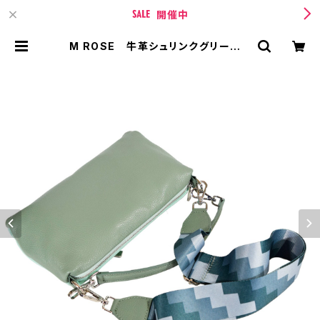
開催中
M ROSE 牛革シュリンクグリーンス
トラップ付きクラッチ型2WAYバッグ
| TIPICURREN【ティピィカレン 】
BASE店