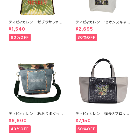
ティピィカレン ゼブラサファリ
ティピィカレン 12オンスキャン
2WAYワンハンドルミニバッグ
バスカモフラージュドッグス柄ビ
¥1,540
¥2,695
ッグマイバッグ
80%OFF
30%OFF
ティピィカレン あおりポケット
ティピィカレン 横長3ブロック
スクエアショルダーバッグ
スカーフ柄2WAYトートバッグ
¥6,600
¥7,150
40%OFF
50%OFF