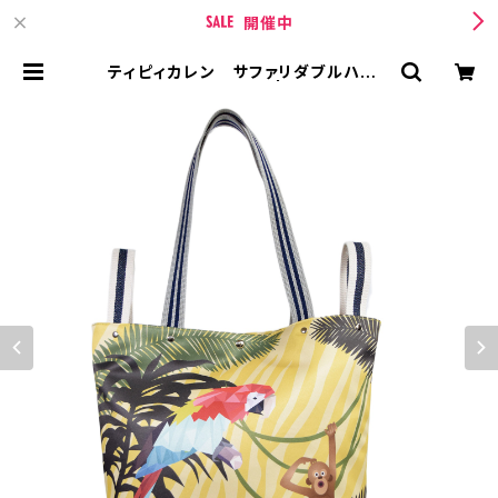
開催中
ティピィカレン サファリダブルハンド
ルビッグトートバッグ | TIPICURRE
N【ティピィカレン 】 BASE店