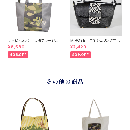
ティピィカレン カモフラージュ
M ROSE 牛革シュリンク牛毛
柄スクエア2WAYバッグ
ダルメシアンプリントフラップシ
¥8,580
¥2,420
ョルダーバッグ ブラック
40%OFF
80%OFF
その他の商品