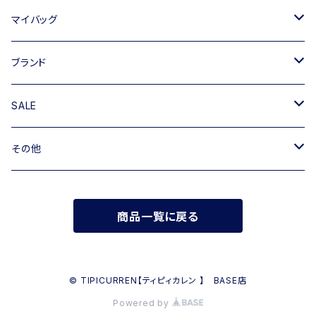
トートバッグ
マイバッグ
ショルダーバッグ
キャンバス
ブランド
ハンドバッグ
TIPICURREN
SALE
ミニバッグ・クラッチバッグ
M rose
バッグ
その他
リュック
RIPANI
その他
帽子
商品一覧に戻る
INNUE
FERUUCCIO VECCHI
© TIPICURREN【ティピィカレン 】 BASE店
Powered by