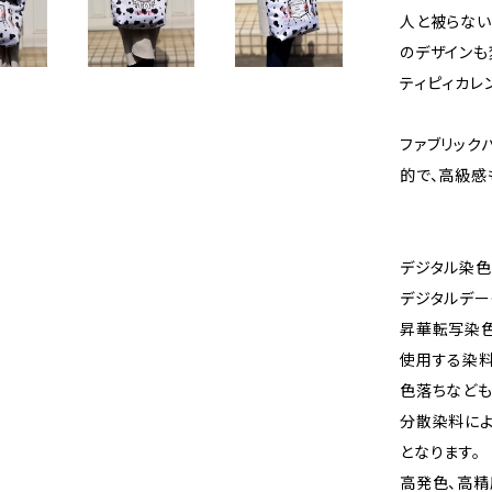
人と被らない
のデザインも
ティピィカレ
ファブリック
的で、高級感
デジタル染色
デジタルデー
昇華転写染
使用する染料
色落ちなども
分散染料に
となります。
高発色、高精