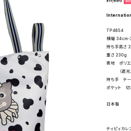
¥11,880
60
Internatio
TP4854
横幅 34cm
持ち手高さ 2
重さ 230g
表地 ポリエ
（遮光ス
持ち手 テー
ポケット 切
日本製
ティピィカレ