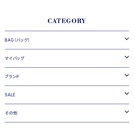
CATEGORY
BAG（バッグ）
トートバッグ
マイバッグ
ショルダーバッグ
キャンバス
ブランド
ハンドバッグ
TIPICURREN
SALE
ミニバッグ・クラッチバッグ
M rose
バッグ
その他
リュック
RIPANI
その他
帽子