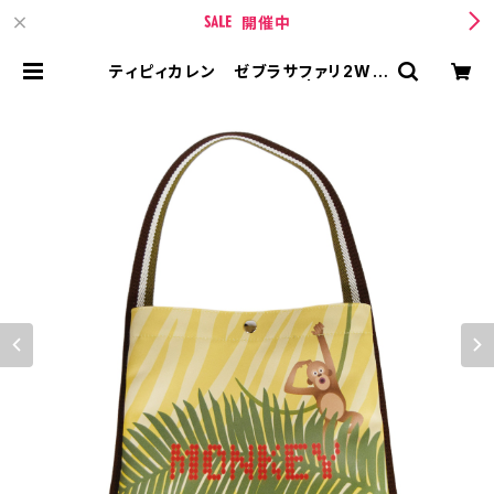
開催中
ティピィカレン ゼブラサファリ2WA
Yワンハンドルミニバッグ | TIPICU
RREN【ティピィカレン 】 BASE店