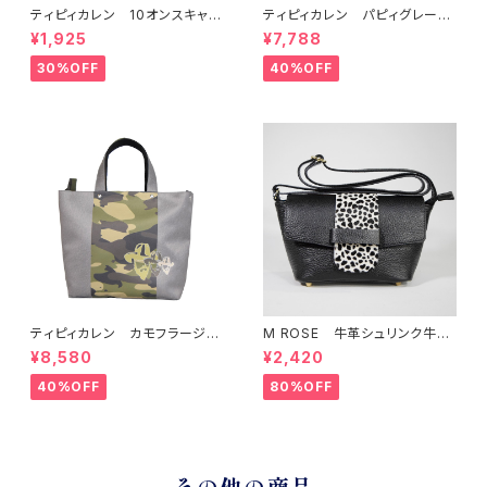
ティピィカレン 10オンスキャン
ティピィカレン パピィグレーテ
バス外ポケット縦長マイバッグ
リア2WAYハンドバッグ
¥1,925
¥7,788
30%OFF
40%OFF
ティピィカレン カモフラージュ
M ROSE 牛革シュリンク牛毛
柄スクエア2WAYバッグ
ダルメシアンプリントフラップシ
¥8,580
¥2,420
ョルダーバッグ ブラック
40%OFF
80%OFF