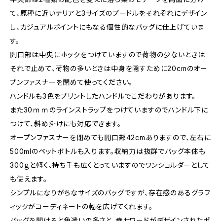
て、原種に近いテリアと3サイズのプードルをそれぞれにデザイン
し、カジュアルポイントにもなる個性的なバッグに仕上げていま
す。
開口部は中央にホックをつけていますので荷物の少ないときは
それで止めて、荷物の多いときは中身を隠すために20cmのオー
プンファスナーを閉めて使ってください。
ハンドルも3色をプリントしたハンドルでこだわりがあります。
また30ｍｍのラインストラップをつけていますのでハンドル下に
つけて、斜め掛けにも対応できます。
オープンファスナーを閉めても開口部42cmありますので、左右に
500mlのペットボトルも入ります。収納力は抜群でバッグ本体も
300ｇと軽く、持ち手も広くとっていますのでワンショルダーとして
も使えます。
シンプルになりがちなサイズのバッグですが、存在感のあるグラフ
ィックがコーディネートの幅を広げてくれます。
バッグを開けると色遣いの多さと、幸せワードがデザインされたポ