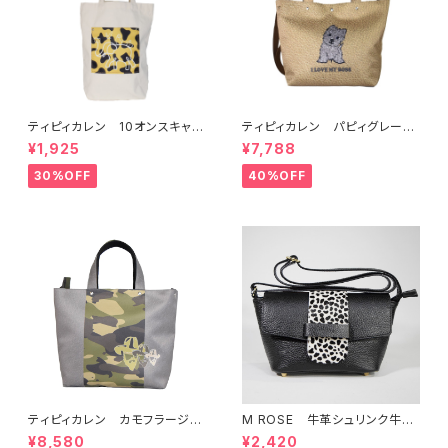
ティピィカレン 10オンスキャン
ティピィカレン パピィグレーテ
バス外ポケット縦長マイバッグ
リア2WAYハンドバッグ
¥1,925
¥7,788
30%OFF
40%OFF
ティピィカレン カモフラージュ
M ROSE 牛革シュリンク牛毛
柄スクエア2WAYバッグ
ダルメシアンプリントフラップシ
¥8,580
¥2,420