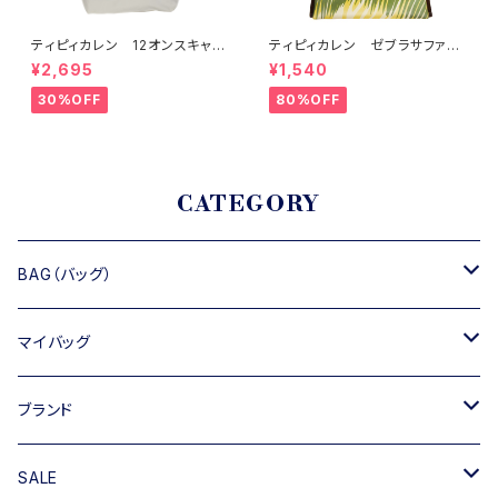
ティピィカレン 12オンスキャン
ティピィカレン ゼブラサファリ
バスチーター柄ビッグマイバッグ
2WAYワンハンドルミニバッグ
¥2,695
¥1,540
30%OFF
80%OFF
CATEGORY
BAG（バッグ）
トートバッグ
マイバッグ
ショルダーバッグ
キャンバス
ブランド
ハンドバッグ
TIPICURREN
SALE