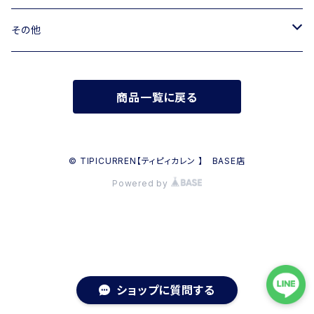
ミニバッグ・クラッチバッグ
M rose
バッグ
その他
リュック
RIPANI
その他
帽子
商品一覧に戻る
INNUE
FERUUCCIO VECCHI
© TIPICURREN【ティピィカレン 】 BASE店
Powered by
ショップに質問する