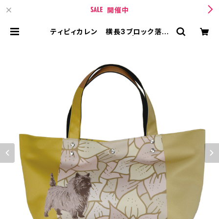
開催中
ティピィカレン 横長3ブロック落ち
葉柄2WAYトートバッグ | TIPICUR
REN【ティピィカレン 】 BASE店