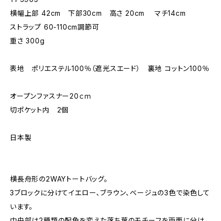
横幅上部 42cm 下部30cm 高さ 20cm マチ14cm
ストラップ 60-110cm調節可
重さ 300g
表地 ポリエステル100％（遮光スエード） 裏地 コットン100％
オープンファスナー20ｃｍ
切ポケット内 2個
日本製
横長舟形の2WAYトートバッグ。
3ブロックに分けてイエロー、ブラウン、ベージュの3色で染色して
います。
中央部は2種類の配色を変えた落ち葉のモチーフを両面に分け