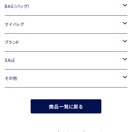
BAG（バッグ）
トートバッグ
マイバッグ
ショルダーバッグ
キャンバス
ブランド
ハンドバッグ
TIPICURREN
SALE
ミニバッグ・クラッチバッグ
M rose
バッグ
その他
リュック
RIPANI
その他
帽子
商品一覧に戻る
INNUE
FERUUCCIO VECCHI