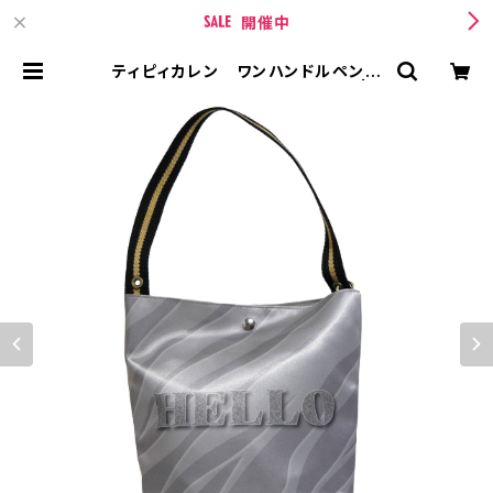
開催中
ティピィカレン ワンハンドルペンギ
ンシルバー2WAYバゲットバッグ | T
IPICURREN【ティピィカレン 】 BA
SE店