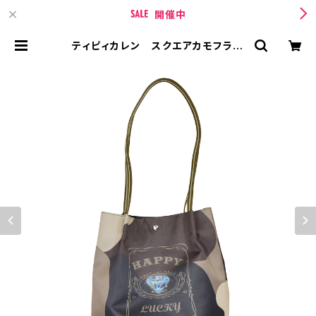
開催中
ティピィカレン スクエアカモフラー
ジュダブルハンドルショルダーバッグ
| TIPICURREN【ティピィカレン 】
BASE店