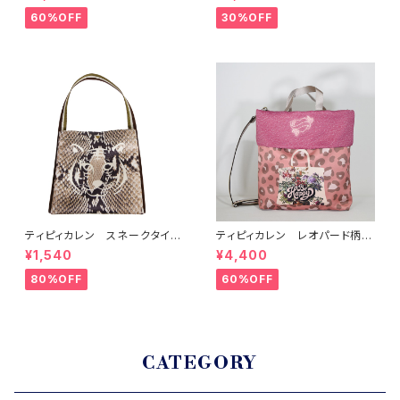
60%OFF
30%OFF
ティピィカレン スネークタイガ
ティピィカレン レオパード柄折
ー2ＷＡＹワンハンドルミニバッ
り返しスクエア2wayバッグ
¥1,540
¥4,400
グ
80%OFF
60%OFF
CATEGORY