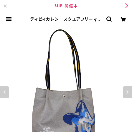
開催中
ティピィカレン スクエアフリーマン
ダブルハンドルショルダーバッグ | TI
PICURREN【ティピィカレン 】 BA
SE店