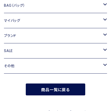
BAG（バッグ）
トートバッグ
マイバッグ
ショルダーバッグ
キャンバス
ブランド
ハンドバッグ
TIPICURREN
SALE
ミニバッグ・クラッチバッグ
M rose
バッグ
その他
リュック
RIPANI
その他
帽子
商品一覧に戻る
INNUE
FERUUCCIO VECCHI