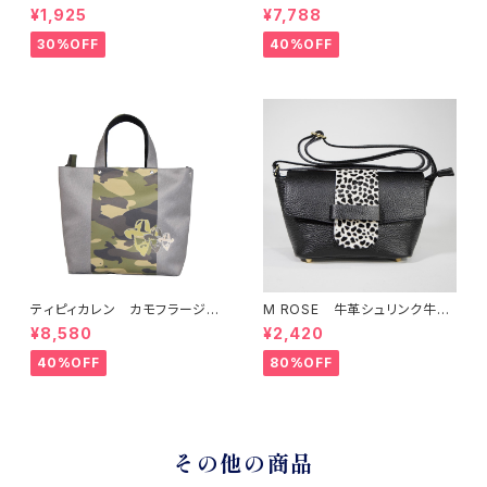
バス外ポケット縦長マイバッグ
リア2WAYハンドバッグ
¥1,925
¥7,788
30%OFF
40%OFF
ティピィカレン カモフラージュ
M ROSE 牛革シュリンク牛毛
柄スクエア2WAYバッグ
ダルメシアンプリントフラップシ
¥8,580
¥2,420
ョルダーバッグ ブラック
40%OFF
80%OFF
その他の商品