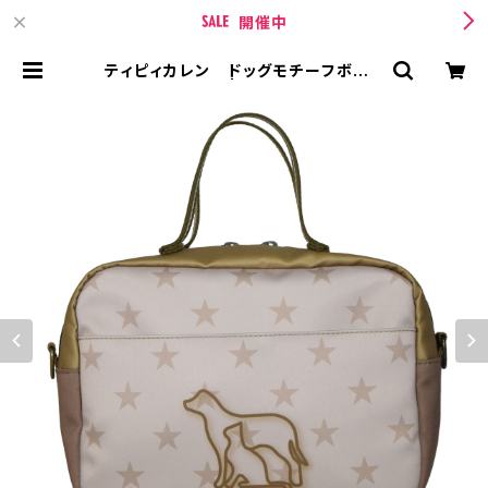
開催中
ティピィカレン ドッグモチーフボック
ス2WAYバッグ | TIPICURREN【テ
ィピィカレン 】 BASE店