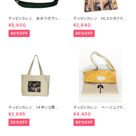
ティピィカレン あおりポケット
ティピィカレン HLSカモフラー
スクエアショルダーバッグ
ジュ太ストラップビッグバッグ
¥6,600
¥2,640
40%OFF
80%OFF
ティピィカレン 14オンス厚手
ティピィカレン ベージュフラワ
キャンバス横長トートバッグ
ー柄クラッチ型２WAYバッグ
¥2,695
¥4,400
30%OFF
60%OFF