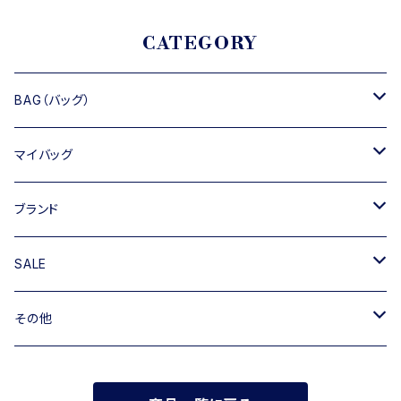
CATEGORY
BAG（バッグ）
トートバッグ
マイバッグ
ショルダーバッグ
キャンバス
ブランド
ハンドバッグ
TIPICURREN
SALE
ミニバッグ・クラッチバッグ
M rose
バッグ
その他
リュック
RIPANI
その他
帽子