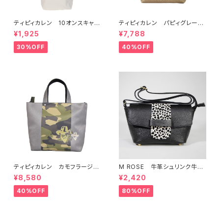
ティピィカレン 10オンスキャン
ティピィカレン パピィグレーテ
バス外ポケット縦長マイバッグ
リア2WAYハンドバッグ
¥1,925
¥7,788
30%OFF
40%OFF
ティピィカレン カモフラージュ
M ROSE 牛革シュリンク牛毛
柄スクエア2WAYバッグ
ダルメシアンプリントフラップシ
¥8,580
¥2,420
ョルダーバッグ ブラック
40%OFF
80%OFF