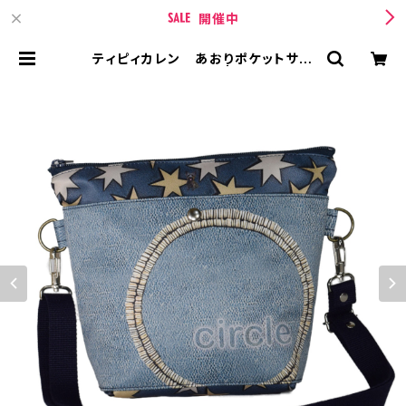
開催中
ティピィカレン あおりポケットサー
クルショルダーバッグ | TIPICURRE
N【ティピィカレン 】 BASE店