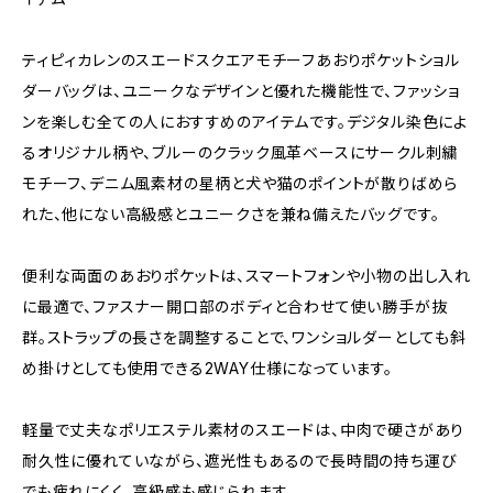
ティピィカレンのスエードスクエアモチーフあおりポケットショル
ダーバッグは、ユニークなデザインと優れた機能性で、ファッショ
ンを楽しむ全ての人におすすめのアイテムです。デジタル染色によ
るオリジナル柄や、ブルーのクラック風革ベースにサークル刺繍
モチーフ、デニム風素材の星柄と犬や猫のポイントが散りばめら
れた、他にない高級感とユニークさを兼ね備えたバッグです。
便利な両面のあおりポケットは、スマートフォンや小物の出し入れ
に最適で、ファスナー開口部のボディと合わせて使い勝手が抜
群。ストラップの長さを調整することで、ワンショルダーとしても斜
め掛けとしても使用できる2WAY仕様になっています。
軽量で丈夫なポリエステル素材のスエードは、中肉で硬さがあり
耐久性に優れていながら、遮光性もあるので長時間の持ち運び
でも疲れにくく、高級感も感じられます。