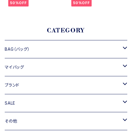
50%OFF
50%OFF
CATEGORY
BAG（バッグ）
トートバッグ
マイバッグ
ショルダーバッグ
キャンバス
ブランド
ハンドバッグ
TIPICURREN
SALE
ミニバッグ・クラッチバッグ
M rose
バッグ
その他