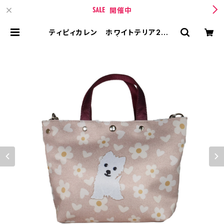
開催中
ティピィカレン ホワイトテリア2WA
Yミニトートバッグ | TIPICURREN
【ティピィカレン 】 BASE店