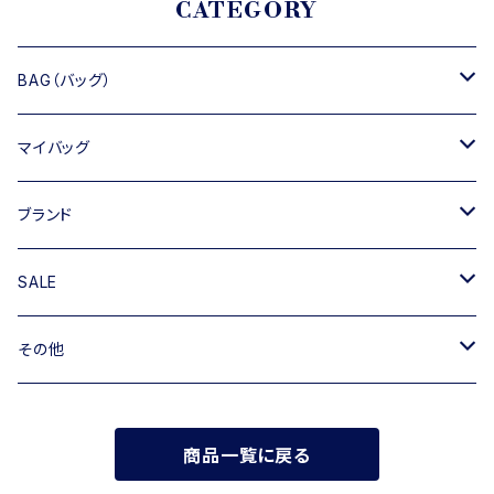
CATEGORY
BAG（バッグ）
トートバッグ
マイバッグ
ショルダーバッグ
キャンバス
ブランド
ハンドバッグ
TIPICURREN
SALE
ミニバッグ・クラッチバッグ
M rose
バッグ
その他
リュック
RIPANI
その他
帽子
商品一覧に戻る
INNUE