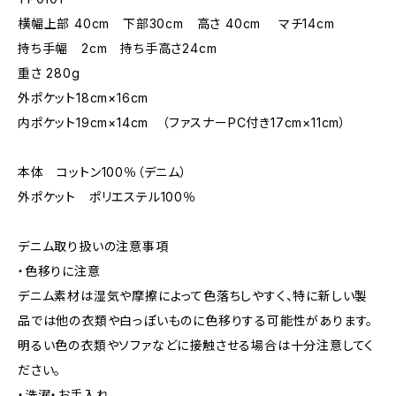
横幅上部 40cm 下部30cm 高さ 40cm マチ14cm
持ち手幅 2cm 持ち手高さ24cm
重さ 280g
外ポケット18cm×16cm
内ポケット19cm×14cm （ファスナーPC付き17cm×11cm）
本体 コットン100％（デニム）
外ポケット ポリエステル100％
デニム取り扱いの注意事項
・色移りに注意
デニム素材は湿気や摩擦によって色落ちしやすく、特に新しい製
品では他の衣類や白っぽいものに色移りする可能性があります。
明るい色の衣類やソファなどに接触させる場合は十分注意してく
ださい。
・洗濯・お手入れ