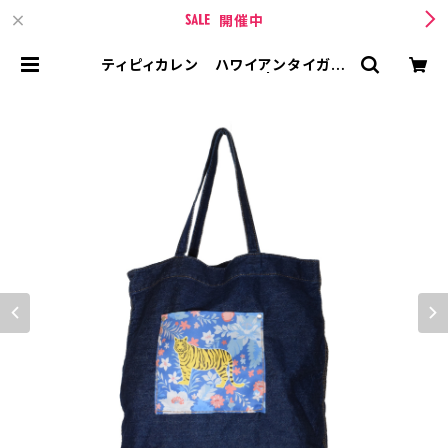
開催中
ティピィカレン ハワイアンタイガー
デニムトートマイバッグ | TIPICUR
REN【ティピィカレン 】 BASE店