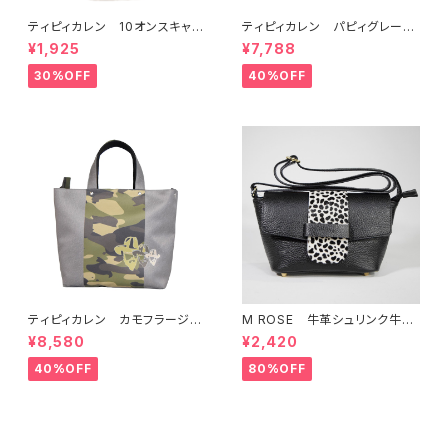
ティピィカレン 10オンスキャン
ティピィカレン パピィグレーテ
バス外ポケット縦長マイバッグ
リア2WAYハンドバッグ
¥1,925
¥7,788
30%OFF
40%OFF
ティピィカレン カモフラージュ
M ROSE 牛革シュリンク牛毛
柄スクエア2WAYバッグ
ダルメシアンプリントフラップシ
¥8,580
¥2,420
ョルダーバッグ ブラック
40%OFF
80%OFF