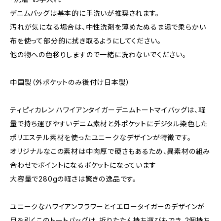
デニムバッグは基本的に手洗いが推奨されます。
汚れが気になる場合は、中性洗剤を薄めたぬるま湯で柔らかい
布を使って部分的に拭き取るようにしてください。
他の物への色移りしますので一緒に洗わないでください。
中国製（外ポケットのみ後付け日本製）
ティピィカレン ハワイアンタイガーデニムトートマイバッグは、軽
量で持ち運びやすいデニム素材と外ポケットにデジタル染色した
ポリエステル素材を使ったユニークなデザインが特徴です。
オリジナルなこの素材は中肉厚で硬さもあるため、異素材の組み
合わせでポイントになるポケットになっています
大容量で280gの軽さは驚きの逸品です。
ユニークなハワイアンフラワーとイエロータイガーのデザインが
目を引くこのトートバッグは、折りたたん持ち運びもでき、2個持ち