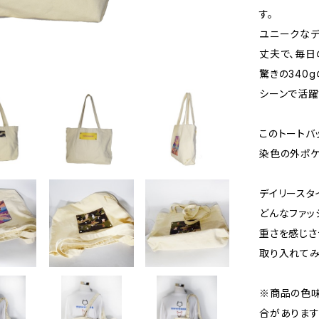
す。
ユニークなデ
丈夫で、毎日
驚きの340
シーンで活躍
このトートバ
染色の外ポケ
デイリースタ
どんなファッ
重さを感じさ
取り入れてみ
※商品の色
合があります