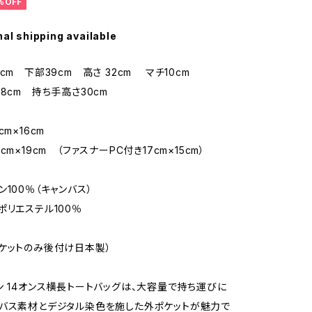
%OFF
nal shipping available
cm 下部39cm 高さ 32cm マチ10cm
.8cm 持ち手高さ30cm
cm×16cm
cm×19cm （ファスナーPC付き17cm×15cm）
ン100％（キャンバス）
ポリエステル100％
ケットのみ後付け日本製）
ン 14オンス横長トートバッグは、大容量で持ち運びに
バス素材とデジタル染色を施した外ポケットが魅力で