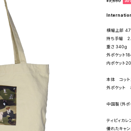
¥3,850
30
Internatio
横幅上部 47
持ち手幅 2
重さ 340g
外ポケット18
内ポケット20
本体 コット
外ポケット 
中国製（外ポ
ティピィカレ
優れたキャン