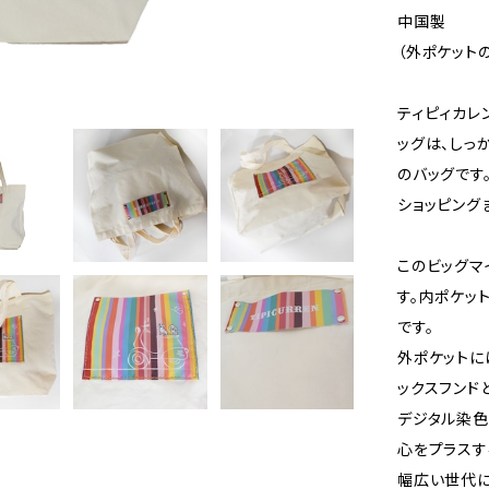
中国製
（外ポケット
ティピィカレ
ッグは、しっ
のバッグです
ショッピング
このビッグマ
す。内ポケッ
です。
外ポケットに
ックスフンド
デジタル染色
心をプラスす
幅広い世代に