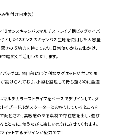
のみ後付け日本製）
ン 12オンスキャンバスマルチストライプ柄ビッグマイバ
かりとした12オンスのキャンバス生地を使用した大容量
。驚きの収納力を持っており、日常使いからお出かけ、
まで幅広くご活用いただけます。
イバッグは、開口部には便利なマグネットが付いてま
トが設けられており、小物を整理して持ち運ぶのに最適
はマルチカラーストライプをベースでデザインして、ダ
とトイプードルがスクーターとお座りしているところを
で配色され、高級感のある素材で存在感を出し、遊び
るとともに、使うたびに楽しい気分にさせてくれます。
フィットするデザインが魅力です！