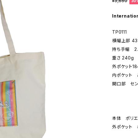
¥3,850
30
Internatio
TP0111
横幅上部 43
持ち手幅 2
重さ 240g
外ポケット18
内ポケット 吊
開口部 セン
本体 ポリエ
外ポケット 