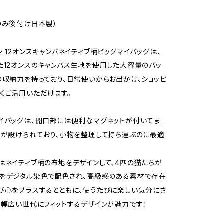
のみ後付け日本製）
ン 12オンスキャンバネイティブ柄ビッグマイバッグは、
た12オンスのキャンバス生地を使用した大容量のバッ
の収納力を持っており、日常使いからお出かけ、ショッピ
くご活用いただけます。
イバッグは、開口部には便利なマグネットが付いてま
トが設けられており、小物を整理して持ち運ぶのに最適
はネイティブ柄の布地をデザインして、4匹の猫たちが
をデジタル染色で配色され、高級感のある素材で存在
び心をプラスするとともに、使うたびに楽しい気分にさ
。幅広い世代にフィットするデザインが魅力です！