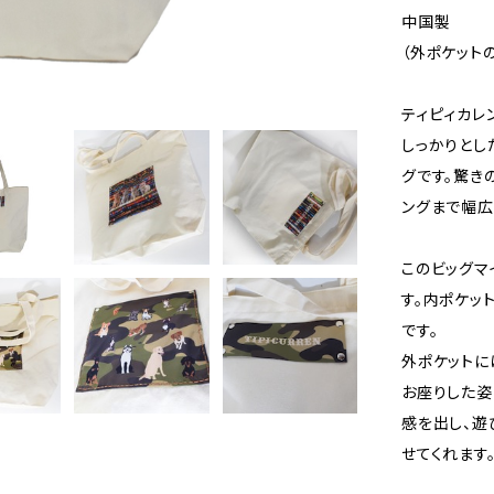
中国製
（外ポケット
ティピィカレ
しっかりとし
グです。驚き
ングまで幅広
このビッグマ
す。内ポケッ
です。
外ポケットに
お座りした姿
感を出し、遊
せてくれます