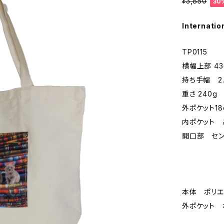
¥3,850
30
Internatio
TP0115
横幅上部 43
持ち手幅 2
重さ 240g
外ポケット18
内ポケット 吊
開口部 セン
本体 ポリエ
外ポケット 