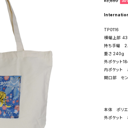
¥3,850
30
Internatio
TP0116
横幅上部 43
持ち手幅 2
重さ 240g
外ポケット18
内ポケット 吊
開口部 セン
本体 ポリエ
外ポケット 