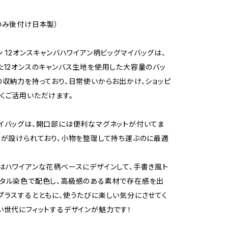
のみ後付け日本製）
ン 12オンスキャンバハワイアン柄ビッグマイバッグは、
た12オンスのキャンバス生地を使用した大容量のバッ
の収納力を持っており、日常使いからお出かけ、ショッピ
くご活用いただけます。
イバッグは、開口部には便利なマグネットが付いてま
トが設けられており、小物を整理して持ち運ぶのに最適
はハワイアンな花柄ベースにデザインして、手書き風ト
ジタル染色で配色し、高級感のある素材で存在感を出
プラスするとともに、使うたびに楽しい気分にさせてく
い世代にフィットするデザインが魅力です！