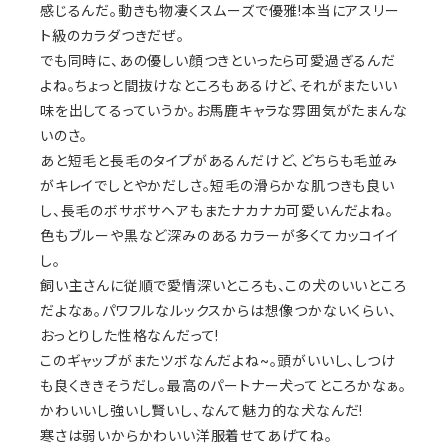
感じるんだ。動きも物凄くスムーズで優雅!本当にアスリー
ト級のカラダつきだぜ。
でも同時に、あの優しい顔つきといったら可愛過ぎるんだ
よね。ちょっと間抜けなところもあるけど、それがまたいい
味を出してるっていうか。お馬鹿キャラな雰囲気がたまんな
いのさ。
あと短毛と長毛のタイプがあるんだけど、どちらも毛並み
がキレイでしとやかだしさ。短毛の滑らかな肌つきも良い
し、長毛のボサボサヘアもまたナカナカ可愛いんだよね。
色もブルーや黒など深みのあるカラーが多くてカッコイイ
し。
飼い主さんに従順で愛情深いところも、この犬のいいところ
だよなぁ。パワフルなルックスからは想像つかないくらい、
おっとりした性格なんだって!
このギャップがまたツボなんだよね~。頭がいいし、しつけ
も良くききそうだし。最高のパートナー犬ってところかなぁ。
かわいいし強いし賢いし、なんて魅力的な犬なんだ!
寒さは弱いからかわいい洋服着せてあげてね。