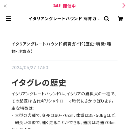
開催中
イタリアングレートハウンド 飼育ガイ
ド【歴史・特徴・種類・注意点】 | TIPI
CURREN【ティピィカレン 】 BASE
店
イタリアングレートハウンド 飼育ガイド【歴史・特徴・種
類・注意点】
2024/05/27 17:53
イタグレの歴史
イタリアングレートハウンドは、イタリアの狩猟犬の一種で、
その起源は古代ギリシャやローマ時代にさかのぼります。
主な特徴は:
- 大型の犬種で、身長は60-76cm、体重は35-50kgほど。
- 細長い体型で、速く走ることができる。速度は時速70km